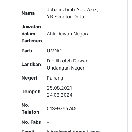
Juhanis binti Abd Aziz,
Nama
YB Senator Dato'
Jawatan
dalam
Ahli Dewan Negara
Parlimen
Parti
UMNO
Dipilih oleh Dewan
Lantikan
Undangan Negeri
Negeri
Pahang
25.08.2021 -
Tempoh
24.08.2024
No.
013-9765745
Telefon
No. Faks
-
Email
juhaniszani@gmail,.com