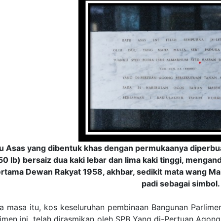
u Asas yang dibentuk khas dengan permukaanya diperbua
50 lb) bersaiz dua kaki lebar dan lima kaki tinggi, menga
rtama Dewan Rakyat 1958, akhbar, sedikit mata wang Malay
padi sebagai simbol.
a masa itu, kos keseluruhan pembinaan Bangunan Parlime
limen ini telah dirasmikan oleh SPB Yang di-Pertuan Agong 