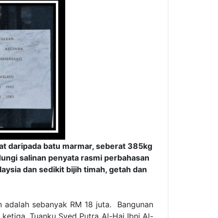
t daripada batu marmar, seberat 385kg
ndungi salinan penyata rasmi perbahasan
sia dan sedikit bijih timah, getah dan
n adalah sebanyak RM 18 juta. Bangunan
ketiga, Tuanku Syed Putra Al-Haj Ibni Al-