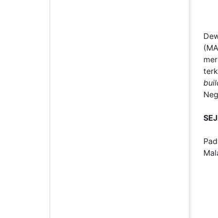
Dew
(MA
mer
ter
buil
Neg
SE
Pad
Mal