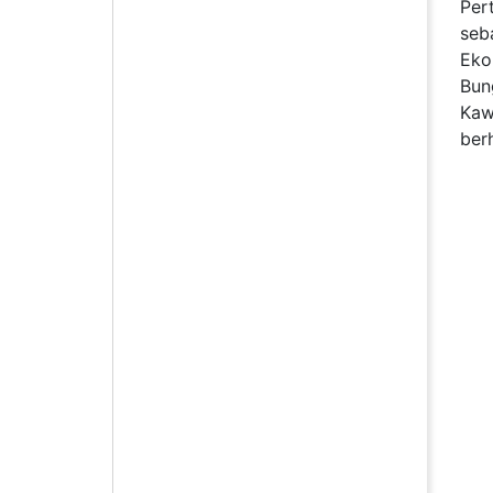
Per
seb
Eko
Bun
Kaw
ber