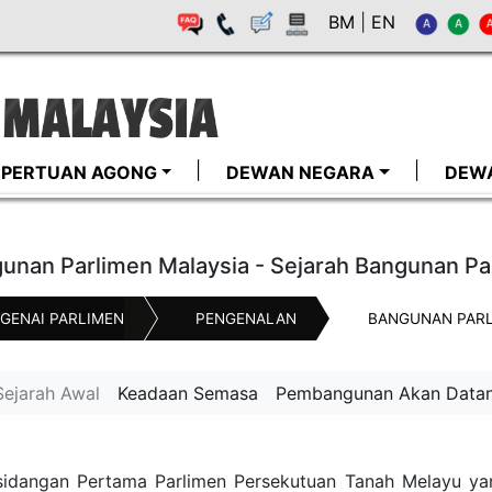
BM
|
EN
I-PERTUAN AGONG
DEWAN NEGARA
DEW
unan Parlimen Malaysia - Sejarah Bangunan Pa
GENAI PARLIMEN
PENGENALAN
BANGUNAN PARL
Sejarah Awal
Keadaan Semasa
Pembangunan Akan Data
sidangan Pertama Parlimen Persekutuan Tanah Melayu ya