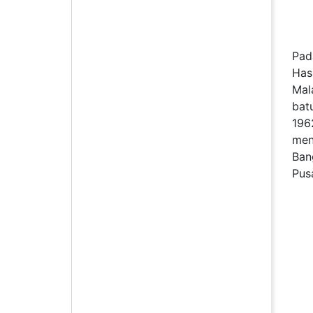
Pad
Has
Mal
bat
196
men
Ban
Pus