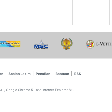
an
Soalan Lazim
Penafian
Bantuan
RSS
 3+, Google Chrome 5+ and Internet Explorer 8+.