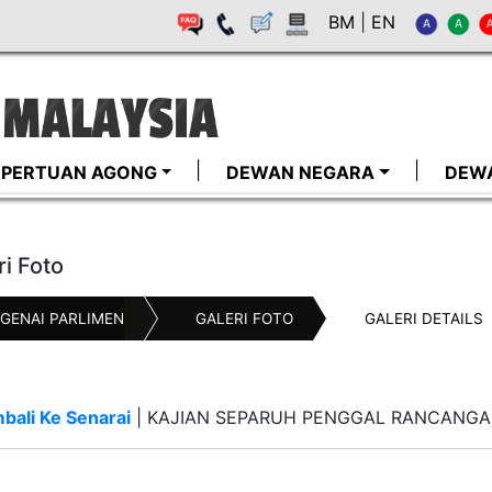
BM
|
EN
I-PERTUAN AGONG
DEWAN NEGARA
DEW
ri Foto
GENAI PARLIMEN
GALERI FOTO
GALERI DETAILS
bali Ke Senarai
|
KAJIAN SEPARUH PENGGAL RANCANGAN