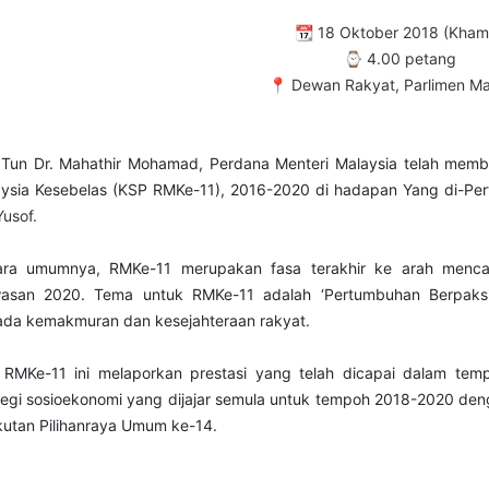
📆 18 Oktober 2018 (Kham
⌚ 4.00 petang
📍 Dewan Rakyat, Parlimen Ma
Tun Dr. Mahathir Mohamad, Perdana Menteri Malaysia telah mem
ysia Kesebelas (KSP RMKe-11), 2016-2020 di hadapan Yang di-Pe
usof.
ara umumnya, RMKe-11 merupakan fasa terakhir ke arah mencap
asan 2020. Tema untuk RMKe-11 adalah ‘Pertumbuhan Berpaks
da kemakmuran dan kesejahteraan rakyat.
RMKe-11 ini melaporkan prestasi yang telah dicapai dalam te
tegi sosioekonomi yang dijajar semula untuk tempoh 2018-2020 de
kutan Pilihanraya Umum ke-14.