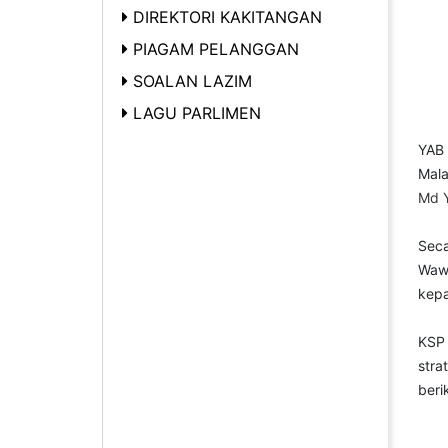
DIREKTORI KAKITANGAN
PIAGAM PELANGGAN
SOALAN LAZIM
LAGU PARLIMEN
YAB 
Mala
Md Y
Sec
Waw
kepa
KSP 
stra
beri