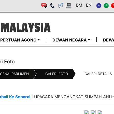
BM
|
EN
I-PERTUAN AGONG
DEWAN NEGARA
DEW
ri Foto
GENAI PARLIMEN
GALERI FOTO
GALERI DETAILS
bali Ke Senarai
|
UPACARA MENGANGKAT SUMPAH AHLI-