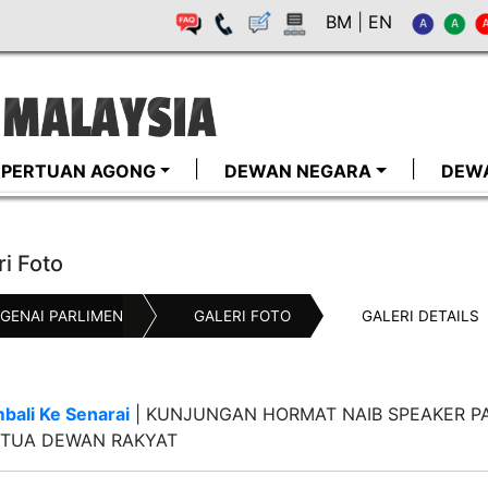
BM
|
EN
I-PERTUAN AGONG
DEWAN NEGARA
DEW
ri Foto
GENAI PARLIMEN
GALERI FOTO
GALERI DETAILS
bali Ke Senarai
|
KUNJUNGAN HORMAT NAIB SPEAKER PA
TUA DEWAN RAKYAT