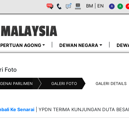
BM
|
EN
I-PERTUAN AGONG
DEWAN NEGARA
DEW
ri Foto
GENAI PARLIMEN
GALERI FOTO
GALERI DETAILS
bali Ke Senarai
|
YPDN TERIMA KUNJUNGAN DUTA BESA