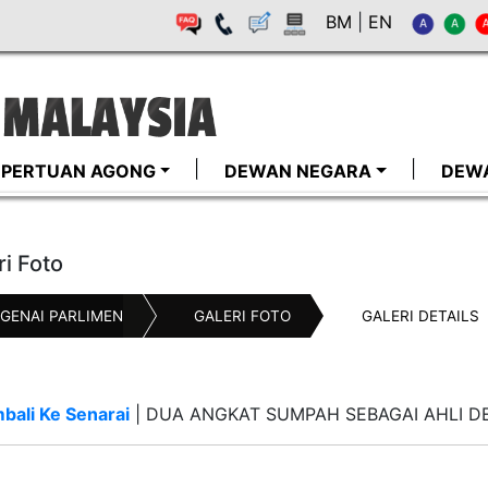
BM
|
EN
I-PERTUAN AGONG
DEWAN NEGARA
DEW
ri Foto
GENAI PARLIMEN
GALERI FOTO
GALERI DETAILS
bali Ke Senarai
|
DUA ANGKAT SUMPAH SEBAGAI AHLI 