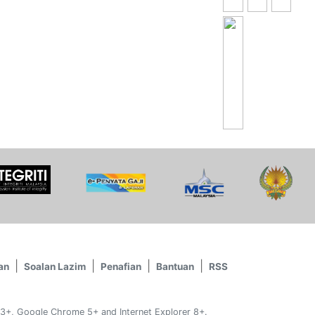
an
Soalan Lazim
Penafian
Bantuan
RSS
 3+, Google Chrome 5+ and Internet Explorer 8+.