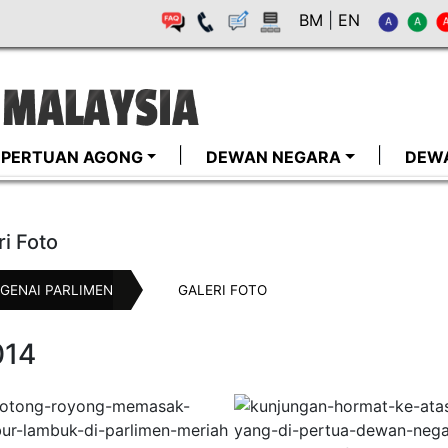
BM
|
EN
I-PERTUAN AGONG
DEWAN NEGARA
DEW
ri Foto
GENAI PARLIMEN
GALERI FOTO
014