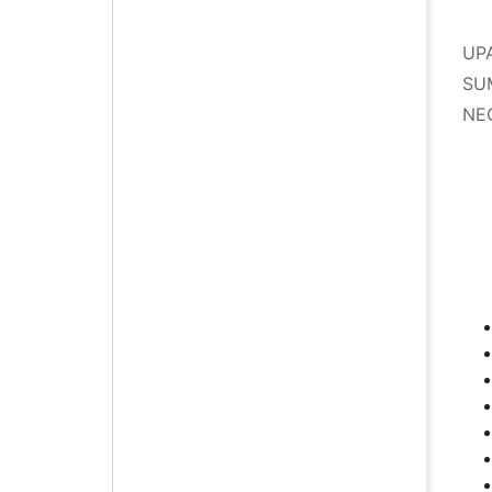
UP
SU
NE