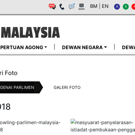
BM
|
EN
I-PERTUAN AGONG
DEWAN NEGARA
DEW
ri Foto
GENAI PARLIMEN
GALERI FOTO
018