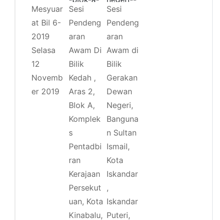
Mesyuar
Sesi
Sesi
at Bil 6-
Pendeng
Pendeng
2019
aran
aran
Selasa
Awam Di
Awam di
12
Bilik
Bilik
Novemb
Kedah ,
Gerakan
er 2019
Aras 2,
Dewan
Blok A,
Negeri,
Komplek
Banguna
s
n Sultan
Pentadbi
Ismail,
ran
Kota
Kerajaan
Iskandar
Persekut
,
uan, Kota
Iskandar
Kinabalu,
Puteri,