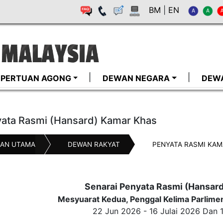
BM
|
EN
I-PERTUAN AGONG
DEWAN NEGARA
DEW
ata Rasmi (Hansard) Kamar Khas
AN UTAMA
DEWAN RAKYAT
PENYATA RASMI KAM
Senarai Penyata Rasmi (Hansar
Mesyuarat Kedua, Penggal Kelima Parlime
22 Jun 2026 - 16 Julai 2026 Dan