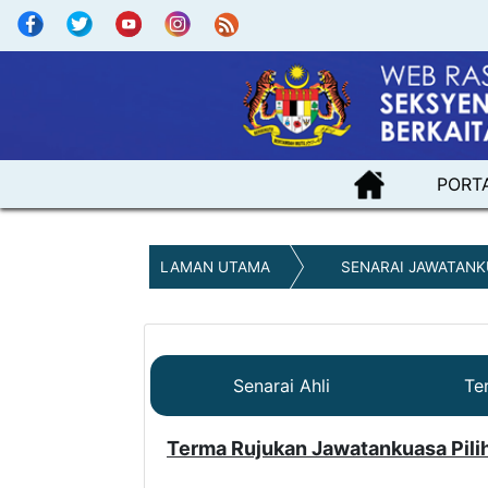
PORT
LAMAN UTAMA
SENARAI JAWATANK
Senarai Ahli
Te
Terma Rujukan Jawatankuasa Pili