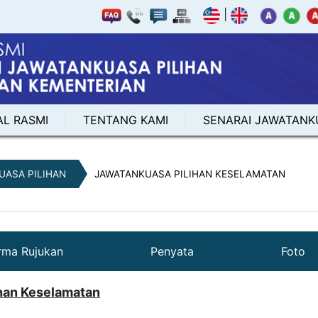
|
AL RASMI
TENTANG KAMI
SENARAI JAWATANK
UASA PILIHAN
JAWATANKUASA PILIHAN KESELAMATAN
rma Rujukan
Penyata
Foto
han Keselamatan