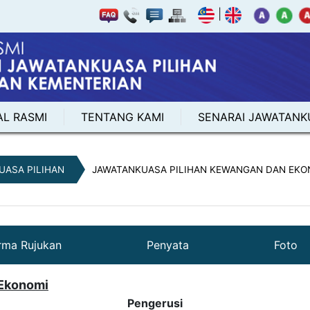
|
AL RASMI
TENTANG KAMI
SENARAI JAWATANK
UASA PILIHAN
JAWATANKUASA PILIHAN KEWANGAN DAN EKO
rma Rujukan
Penyata
Foto
 Ekonomi
Pengerusi