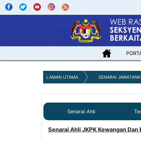
PORT
LAMAN UTAMA
SENARAI JAWATANK
Senarai Ahli
Te
Senarai Ahli JKPK Kewangan Dan