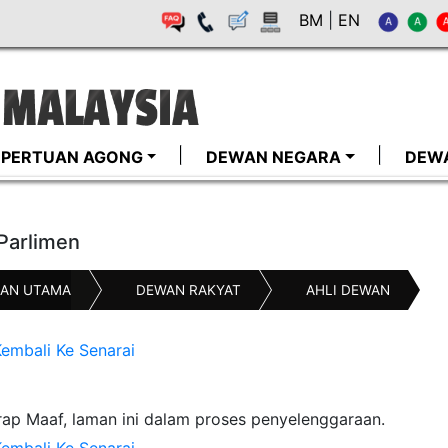
BM
|
EN
I-PERTUAN AGONG
DEWAN NEGARA
DEW
 Parlimen
AN UTAMA
DEWAN RAKYAT
AHLI DEWAN
embali Ke Senarai
ap Maaf, laman ini dalam proses penyelenggaraan.