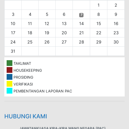
1
2
3
4
5
6
8
9
7
10
11
12
13
14
15
16
17
18
19
20
21
22
23
24
25
26
27
28
29
30
31
TAKLIMAT
HOUSEKEEPING
PROSIDING
VERIFIKASI
PEMBENTANGAN LAPORAN PAC
HUBUNGI KAMI
JAWATANKUASA KIRA-KIRA WANG NEGARA (PAC)