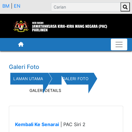
BM
|
EN
Galeri Foto
LAMAN UTAMA
GALERI FOTO
GALERI DETAILS
Kembali Ke Senarai
|
PAC Siri 2