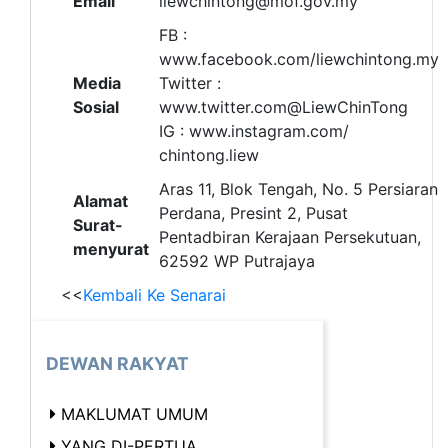
Email
liewchintong@mof.gov.my
FB :
www.facebook.com/liewchintong.my
Media
Twitter :
Sosial
www.twitter.com@LiewChinTong
IG : www.instagram.com/
chintong.liew
Aras 11, Blok Tengah, No. 5 Persiaran
Alamat
Perdana, Presint 2, Pusat
Surat-
Pentadbiran Kerajaan Persekutuan,
menyurat
62592 WP Putrajaya
<<
Kembali Ke Senarai
DEWAN RAKYAT
MAKLUMAT UMUM
YANG DI-PERTUA