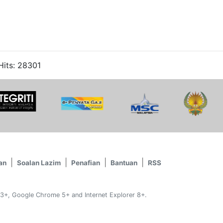
Hits: 28301
an
Soalan Lazim
Penafian
Bantuan
RSS
 3+, Google Chrome 5+ and Internet Explorer 8+.