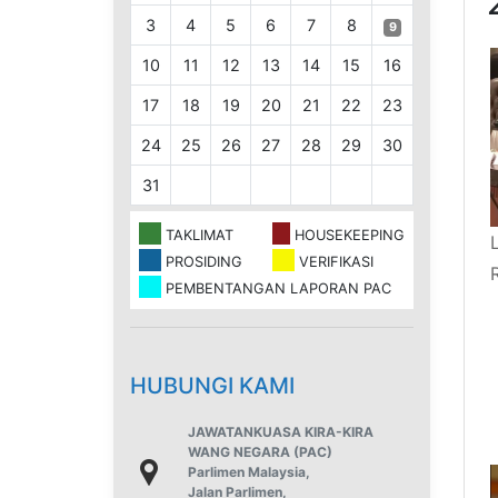
3
4
5
6
7
8
9
10
11
12
13
14
15
16
17
18
19
20
21
22
23
24
25
26
27
28
29
30
31
TAKLIMAT
HOUSEKEEPING
PROSIDING
VERIFIKASI
PEMBENTANGAN LAPORAN PAC
HUBUNGI KAMI
JAWATANKUASA KIRA-KIRA
WANG NEGARA (PAC)
Parlimen Malaysia,
Jalan Parlimen,