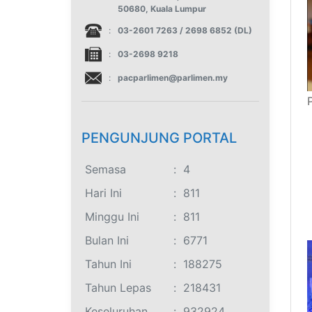
50680, Kuala Lumpur
:
03-2601 7263 / 2698 6852 (DL)
:
03-2698 9218
:
pacparlimen@parlimen.my
PENGUNJUNG PORTAL
Semasa
:
4
Hari Ini
:
811
Minggu Ini
:
811
Bulan Ini
:
6771
Tahun Ini
:
188275
Tahun Lepas
:
218431
Keseluruhan
:
932924