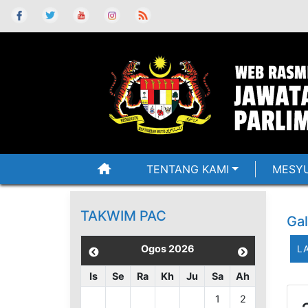
TENTANG KAMI
MESYU
TAKWIM PAC
Gal
Ogos 2026
L
Is
Se
Ra
Kh
Ju
Sa
Ah
1
2