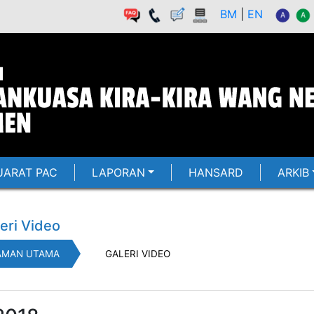
BM
|
EN
ARAT PAC
LAPORAN
HANSARD
ARKIB
eri Video
AMAN UTAMA
GALERI VIDEO