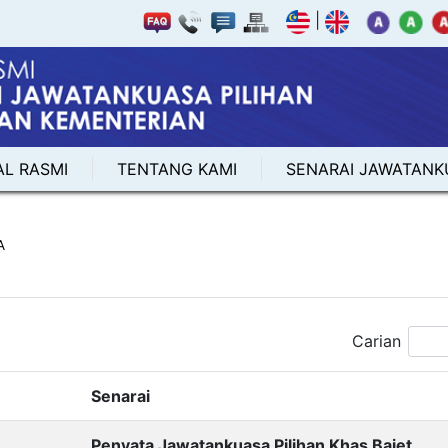
|
AL RASMI
TENTANG KAMI
SENARAI JAWATANK
A
Carian
Senarai
Penyata Jawatankuasa Pilihan Khas Bajet