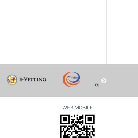
WEB MOBILE