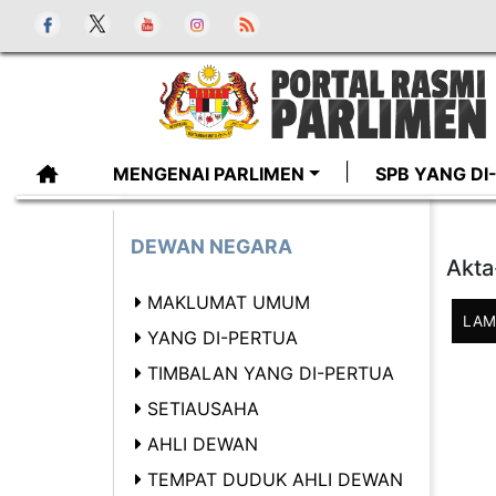
MENGENAI PARLIMEN
SPB YANG D
DEWAN NEGARA
Akta
MAKLUMAT UMUM
LAM
YANG DI-PERTUA
TIMBALAN YANG DI-PERTUA
SETIAUSAHA
AHLI DEWAN
TEMPAT DUDUK AHLI DEWAN