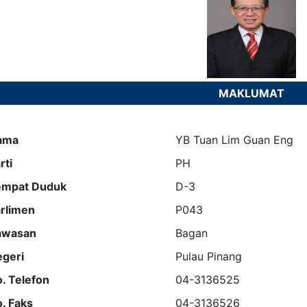
MAKLUMAT
ama
YB Tuan Lim Guan Eng
rti
PH
empat Duduk
D-3
rlimen
P043
awasan
Bagan
geri
Pulau Pinang
. Telefon
04-3136525
. Faks
04-3136526