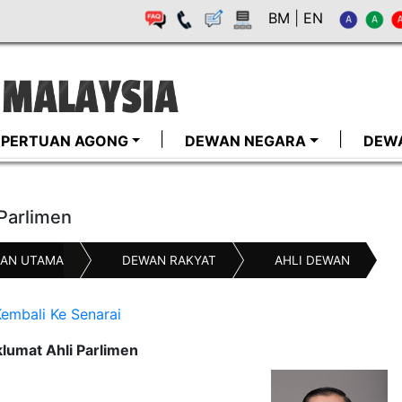
BM
|
EN
I-PERTUAN AGONG
DEWAN NEGARA
DEW
 Parlimen
AN UTAMA
DEWAN RAKYAT
AHLI DEWAN
embali Ke Senarai
lumat Ahli Parlimen