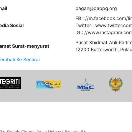
ail
bagan@dappg.org
FB : //m.facebook.com/l
dia Sosial
Twitter : www.twitter.co
IG : //www.instagram.co
Pusat Khidmat Ahli Parli
amat Surat-menyurat
12200 Butterworth, Pulau
embali Ke Senarai
 3+, Google Chrome 5+ and Internet Explorer 8+.