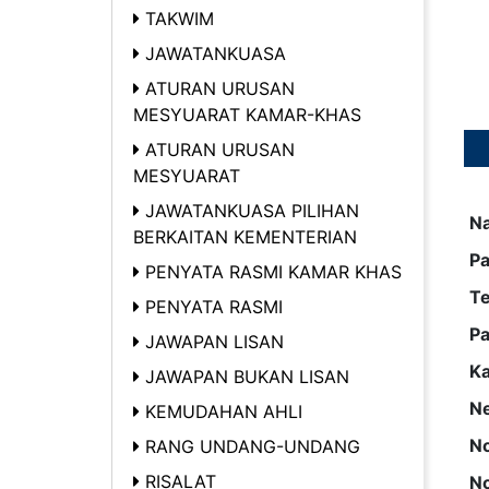
TAKWIM
JAWATANKUASA
ATURAN URUSAN
MESYUARAT KAMAR-KHAS
ATURAN URUSAN
MESYUARAT
JAWATANKUASA PILIHAN
N
BERKAITAN KEMENTERIAN
Pa
PENYATA RASMI KAMAR KHAS
T
PENYATA RASMI
Pa
JAWAPAN LISAN
K
JAWAPAN BUKAN LISAN
Ne
KEMUDAHAN AHLI
No
RANG UNDANG-UNDANG
RISALAT
No