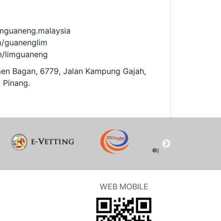
imguaneng.malaysia
m/guanenglim
m/limguaneng
men Bagan, 6779, Jalan Kampung Gajah,
 Pinang.
WEB MOBILE