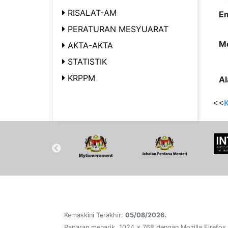
RISALAT-AM
Em
PERATURAN MESYUARAT
Me
AKTA-AKTA
STATISTIK
KRPPM
Al
<<
K
Kemaskini Terakhir:
05/08/2026.
Paparan menarik, 1024 x 768 dengan Mozilla Firefox