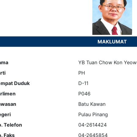
MAKLUMAT
ama
YB Tuan Chow Kon Yeow
rti
PH
empat Duduk
D-11
rlimen
P046
awasan
Batu Kawan
geri
Pulau Pinang
. Telefon
04-2614424
. Faks
04-2645854