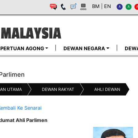
BM
|
EN
I-PERTUAN AGONG
DEWAN NEGARA
DEW
 Parlimen
AN UTAMA
DEWAN RAKYAT
AHLI DEWAN
embali Ke Senarai
lumat Ahli Parlimen