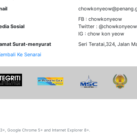
ail
chowkonyeow@penang.g
FB : chowkonyeow
dia Sosial
Twitter : @chowkonyeow
IG : chow kon yeow
amat Surat-menyurat
Seri Teratai,324, Jalan M
embali Ke Senarai
 3+, Google Chrome 5+ and Internet Explorer 8+.