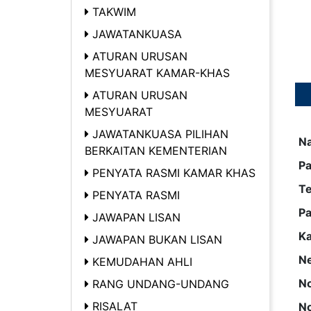
TAKWIM
JAWATANKUASA
ATURAN URUSAN
MESYUARAT KAMAR-KHAS
ATURAN URUSAN
MESYUARAT
JAWATANKUASA PILIHAN
N
BERKAITAN KEMENTERIAN
Pa
PENYATA RASMI KAMAR KHAS
T
PENYATA RASMI
Pa
JAWAPAN LISAN
K
JAWAPAN BUKAN LISAN
Ne
KEMUDAHAN AHLI
No
RANG UNDANG-UNDANG
RISALAT
No