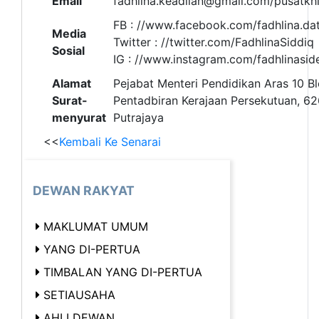
Email
fadhlina.keadilan@gmail.com/pusatk
FB : //www.facebook.com/fadhlina.da
Media
Twitter : //twitter.com/FadhlinaSiddiq
Sosial
IG : //www.instagram.com/fadhlinasi
Alamat
Pejabat Menteri Pendidikan Aras 10 B
Surat-
Pentadbiran Kerajaan Persekutuan, 6
menyurat
Putrajaya
<<
Kembali Ke Senarai
DEWAN RAKYAT
MAKLUMAT UMUM
YANG DI-PERTUA
TIMBALAN YANG DI-PERTUA
SETIAUSAHA
AHLI DEWAN