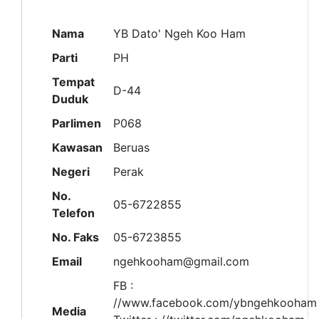
Nama
YB Dato' Ngeh Koo Ham
Parti
PH
Tempat
D-44
Duduk
Parlimen
P068
Kawasan
Beruas
Negeri
Perak
No.
05-6722855
Telefon
No. Faks
05-6723855
Email
ngehkooham@gmail.com
FB :
//www.facebook.com/ybngehkooham
Media