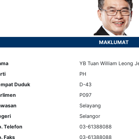
MAKLUMAT
ama
YB Tuan William Leong J
rti
PH
empat Duduk
D-43
rlimen
P097
awasan
Selayang
geri
Selangor
. Telefon
03-61388088
. Faks
03-61388088