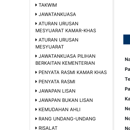
TAKWIM
JAWATANKUASA
ATURAN URUSAN
MESYUARAT KAMAR-KHAS
ATURAN URUSAN
MESYUARAT
JAWATANKUASA PILIHAN
N
BERKAITAN KEMENTERIAN
Pa
PENYATA RASMI KAMAR KHAS
T
PENYATA RASMI
Pa
JAWAPAN LISAN
K
JAWAPAN BUKAN LISAN
Ne
KEMUDAHAN AHLI
No
RANG UNDANG-UNDANG
RISALAT
No