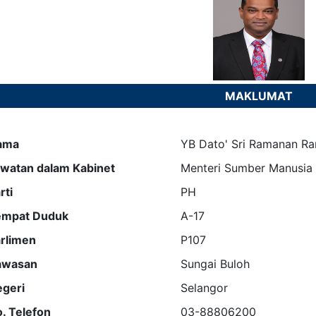
MAKLUMAT
ama
YB Dato' Sri Ramanan Ra
watan dalam Kabinet
Menteri Sumber Manusia
rti
PH
empat Duduk
A-17
rlimen
P107
awasan
Sungai Buloh
geri
Selangor
. Telefon
03-88806200