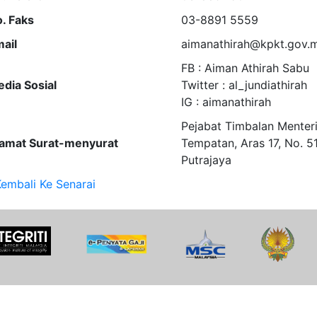
. Faks
03-8891 5559
ail
aimanathirah@kpkt.gov.
FB : Aiman Athirah Sabu
dia Sosial
Twitter : al_jundiathirah
IG : aimanathirah
Pejabat Timbalan Menter
amat Surat-menyurat
Tempatan, Aras 17, No. 51
Putrajaya
embali Ke Senarai