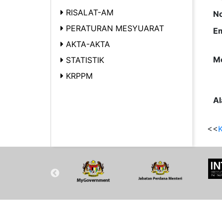
RISALAT-AM
No
PERATURAN MESYUARAT
Em
AKTA-AKTA
Me
STATISTIK
KRPPM
Al
<<
K