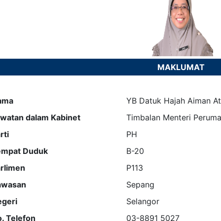
MAKLUMAT
ama
YB Datuk Hajah Aiman Ath
watan dalam Kabinet
Timbalan Menteri Perum
rti
PH
empat Duduk
B-20
rlimen
P113
awasan
Sepang
geri
Selangor
. Telefon
03-8891 5027