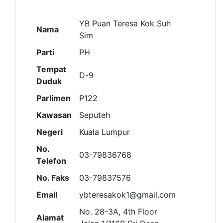
YB Puan Teresa Kok Suh
Nama
Sim
Parti
PH
Tempat
D-9
Duduk
Parlimen
P122
Kawasan
Seputeh
Negeri
Kuala Lumpur
No.
03-79836768
Telefon
No. Faks
03-79837576
Email
ybteresakok1@gmail.com
No. 28-3A, 4th Floor
Alamat