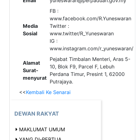
Email
yuneswaran@perpaduan.gov.my
FB :
www.facebook.com/R.Yuneswaran
Media
Twitter :
Sosial
www.twitter/R_Yuneswaran
IG :
www.instagram.com/r_yuneswaran/
Pejabat Timbalan Menteri, Aras 5-
Alamat
10, Blok F9, Parcel F, Lebuh
Surat-
Perdana Timur, Presint 1, 62000
menyurat
Putrajaya.
<<
Kembali Ke Senarai
DEWAN RAKYAT
MAKLUMAT UMUM
YANG DI-PERTUA