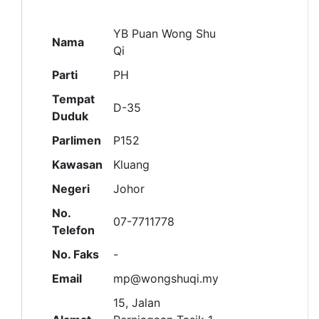
YB Puan Wong Shu
Nama
Qi
Parti
PH
Tempat
D-35
Duduk
Parlimen
P152
Kawasan
Kluang
Negeri
Johor
No.
07-7711778
Telefon
No. Faks
-
Email
mp@wongshuqi.my
15, Jalan