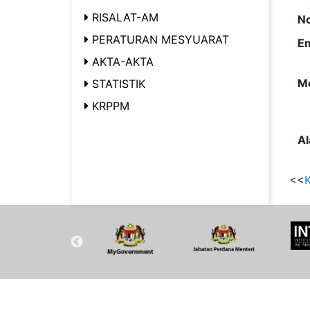
RISALAT-AM
No
PERATURAN MESYUARAT
Em
AKTA-AKTA
Me
STATISTIK
KRPPM
Al
<<
K