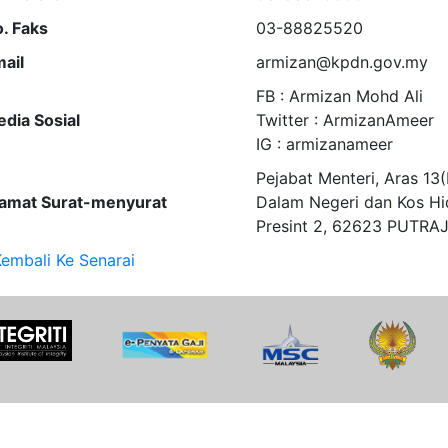
. Faks
03-88825520
ail
armizan@kpdn.gov.my
FB : Armizan Mohd Ali
dia Sosial
Twitter : ArmizanAmeer
IG : armizanameer
Pejabat Menteri, Aras 1
amat Surat-menyurat
Dalam Negeri dan Kos Hi
Presint 2, 62623 PUTRA
embali Ke Senarai