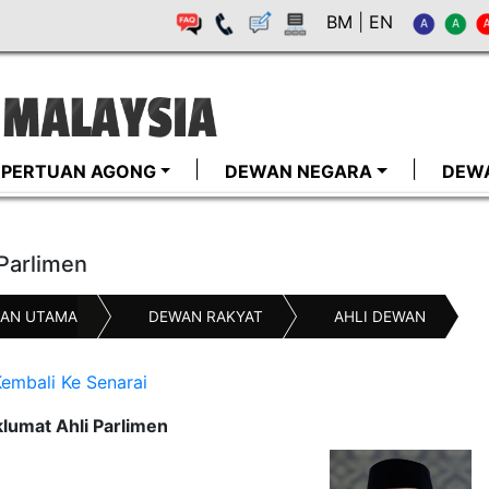
BM
|
EN
I-PERTUAN AGONG
DEWAN NEGARA
DEW
 Parlimen
AN UTAMA
DEWAN RAKYAT
AHLI DEWAN
embali Ke Senarai
lumat Ahli Parlimen