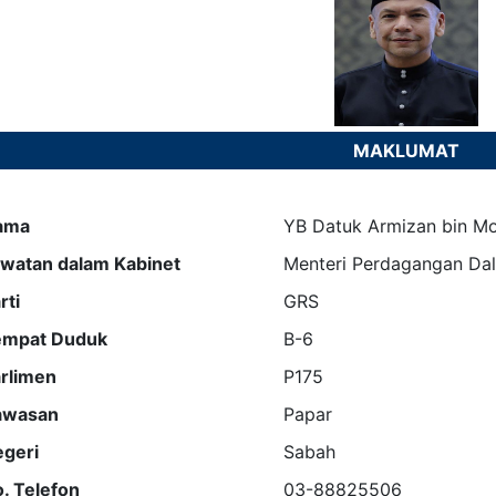
MAKLUMAT
ama
YB Datuk Armizan bin Mo
watan dalam Kabinet
Menteri Perdagangan Dal
rti
GRS
empat Duduk
B-6
rlimen
P175
awasan
Papar
geri
Sabah
. Telefon
03-88825506