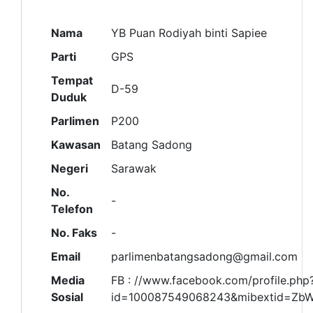
Nama
YB Puan Rodiyah binti Sapiee
Parti
GPS
Tempat
D-59
Duduk
Parlimen
P200
Kawasan
Batang Sadong
Negeri
Sarawak
No.
-
Telefon
No. Faks
-
Email
parlimenbatangsadong@gmail.com
Media
FB : //www.facebook.com/profile.php
Sosial
id=100087549068243&mibextid=Zb