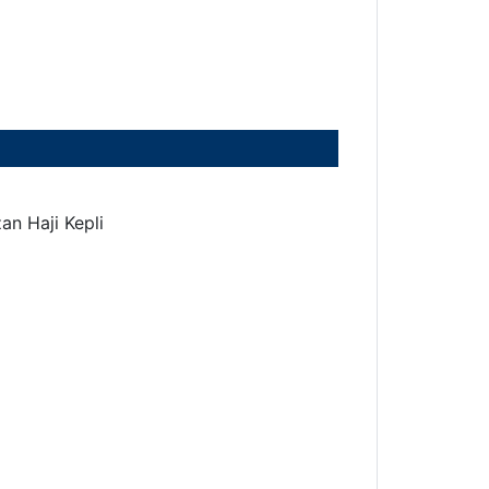
n Haji Kepli