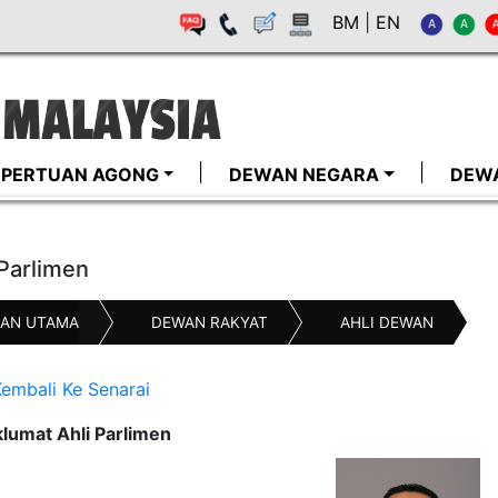
BM
|
EN
I-PERTUAN AGONG
DEWAN NEGARA
DEW
 Parlimen
AN UTAMA
DEWAN RAKYAT
AHLI DEWAN
embali Ke Senarai
lumat Ahli Parlimen