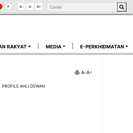
AN RAKYAT
MEDIA
E-PERKHIDMATAN
PROFILE AHLI DEWAN