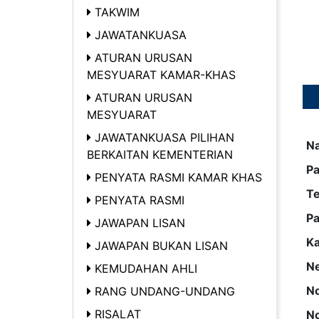
TAKWIM
JAWATANKUASA
ATURAN URUSAN
MESYUARAT KAMAR-KHAS
ATURAN URUSAN
MESYUARAT
JAWATANKUASA PILIHAN
N
BERKAITAN KEMENTERIAN
Pa
PENYATA RASMI KAMAR KHAS
T
PENYATA RASMI
Pa
JAWAPAN LISAN
K
JAWAPAN BUKAN LISAN
Ne
KEMUDAHAN AHLI
No
RANG UNDANG-UNDANG
RISALAT
No