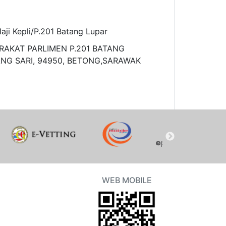
ji Kepli/P.201 Batang Lupar
AKAT PARLIMEN P.201 BATANG
NG SARI, 94950, BETONG,SARAWAK
WEB MOBILE