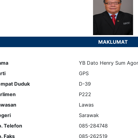
MAKLUMAT
ama
YB Dato Henry Sum Ago
rti
GPS
empat Duduk
D-39
rlimen
P222
awasan
Lawas
geri
Sarawak
. Telefon
085-284748
. Faks
085-262519