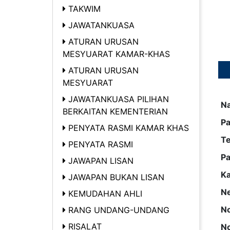
TAKWIM
JAWATANKUASA
ATURAN URUSAN
MESYUARAT KAMAR-KHAS
ATURAN URUSAN
MESYUARAT
JAWATANKUASA PILIHAN
N
BERKAITAN KEMENTERIAN
Pa
PENYATA RASMI KAMAR KHAS
T
PENYATA RASMI
Pa
JAWAPAN LISAN
K
JAWAPAN BUKAN LISAN
Ne
KEMUDAHAN AHLI
No
RANG UNDANG-UNDANG
RISALAT
No