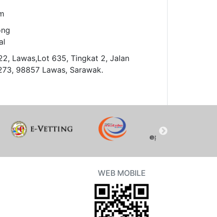
m
ong
al
22, Lawas,Lot 635, Tingkat 2, Jalan
 273, 98857 Lawas, Sarawak.
WEB MOBILE