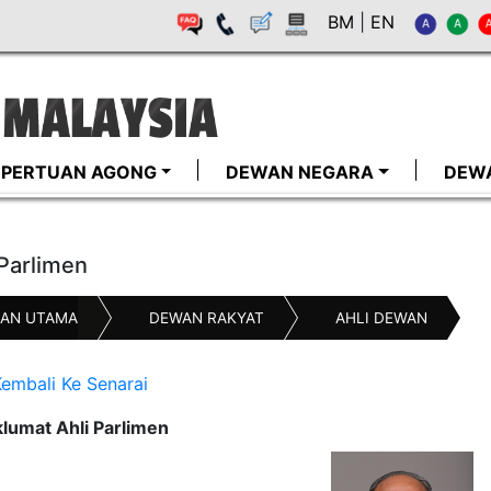
BM
|
EN
I-PERTUAN AGONG
DEWAN NEGARA
DEW
 Parlimen
AN UTAMA
DEWAN RAKYAT
AHLI DEWAN
embali Ke Senarai
lumat Ahli Parlimen