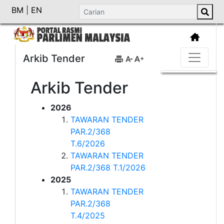
BM
|
EN
Arkib Tender
Arkib Tender
2026
TAWARAN TENDER
PAR.2/368
T.6/2026
TAWARAN TENDER
PAR.2/368 T.1/2026
2025
TAWARAN TENDER
PAR.2/368
T.4/2025