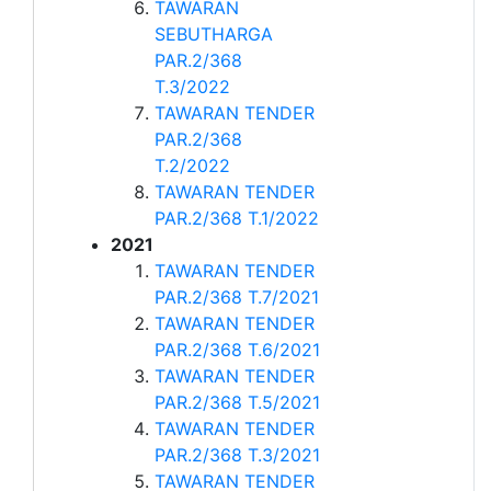
TAWARAN
SEBUTHARGA
PAR.2/368
T.3/2022
TAWARAN TENDER
PAR.2/368
T.2/2022
TAWARAN TENDER
PAR.2/368 T.1/2022
2021
TAWARAN TENDER
PAR.2/368 T.7/2021
TAWARAN TENDER
PAR.2/368 T.6/2021
TAWARAN TENDER
PAR.2/368 T.5/2021
TAWARAN TENDER
PAR.2/368 T.3/2021
TAWARAN TENDER