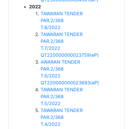
2022
TAWARAN TENDER
PAR.2/368
T.8/2022
TAWARAN TENDER
PAR.2/368
T.7/2022
QT220000000023759(eP)
AWARAN TENDER
PAR.2/368
T.6/2022
QT220000000023693(eP)
TAWARAN TENDER
PAR.2/368
T.5/2022
TAWARAN TENDER
PAR.2/368
T.4/2022