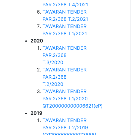
PAR.2/368 T.4/2021
TAWARAN TENDER
PAR.2/368 T.2/2021
TAWARAN TENDER
PAR.2/368 T.1/2021
2020
TAWARAN TENDER
PAR.2/368
T.3/2020
TAWARAN TENDER
PAR.2/368
T.2/2020
TAWARAN TENDER
PAR.2/368 T.1/2020
QT200000000006621(eP)
2019
TAWARAN TENDER
PAR.2/368 T.2/2019
(QT190000000077888)