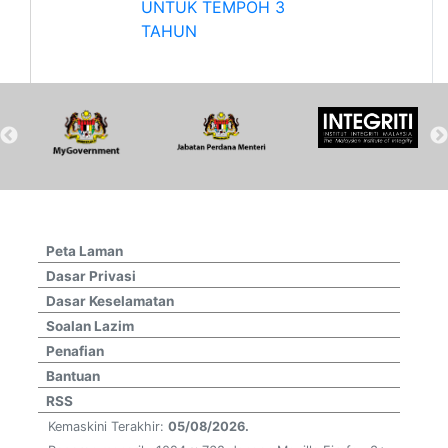
UNTUK TEMPOH 3
TAHUN
Peta Laman
Dasar Privasi
Dasar Keselamatan
Soalan Lazim
Penafian
Bantuan
RSS
Kemaskini Terakhir:
05/08/2026.