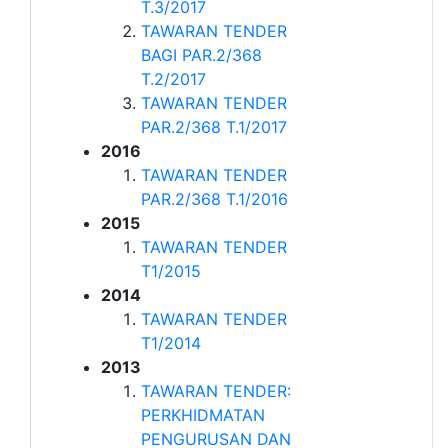
T.3/2017
TAWARAN TENDER
BAGI PAR.2/368
T.2/2017
TAWARAN TENDER
PAR.2/368 T.1/2017
2016
TAWARAN TENDER
PAR.2/368 T.1/2016
2015
TAWARAN TENDER
T1/2015
2014
TAWARAN TENDER
T1/2014
2013
TAWARAN TENDER:
PERKHIDMATAN
PENGURUSAN DAN