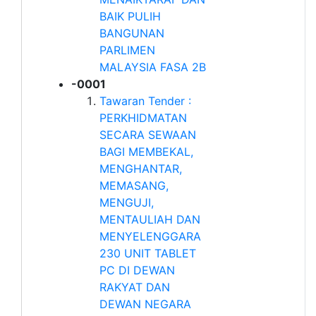
BAIK PULIH
BANGUNAN
PARLIMEN
MALAYSIA FASA 2B
-0001
Tawaran Tender :
PERKHIDMATAN
SECARA SEWAAN
BAGI MEMBEKAL,
MENGHANTAR,
MEMASANG,
MENGUJI,
MENTAULIAH DAN
MENYELENGGARA
230 UNIT TABLET
PC DI DEWAN
RAKYAT DAN
DEWAN NEGARA