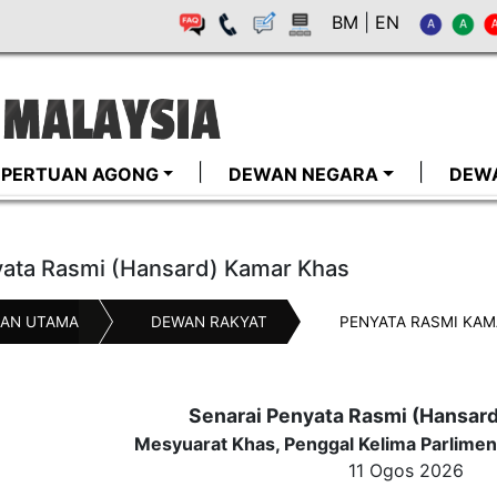
BM
|
EN
I-PERTUAN AGONG
DEWAN NEGARA
DEW
ata Rasmi (Hansard) Kamar Khas
AN UTAMA
DEWAN RAKYAT
PENYATA RASMI KAM
Senarai Penyata Rasmi (Hansar
Mesyuarat Khas, Penggal Kelima Parlimen
11 Ogos 2026