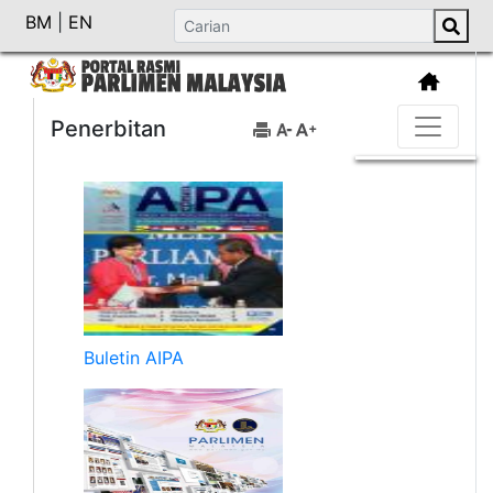
BM
|
EN
Penerbitan
Buletin AIPA