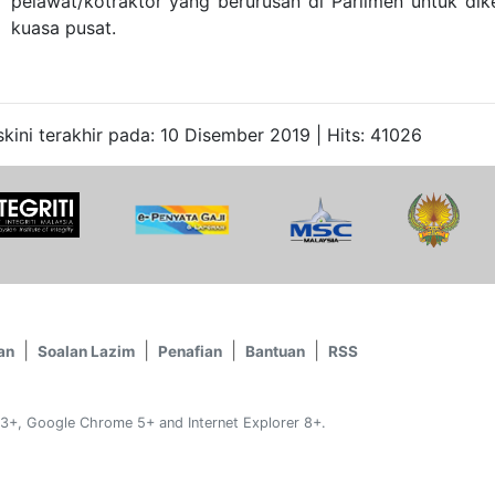
pelawat/kotraktor yang berurusan di Parlimen untuk d
kuasa pusat.
kini terakhir pada: 10 Disember 2019 | Hits: 41026
an
Soalan Lazim
Penafian
Bantuan
RSS
 3+, Google Chrome 5+ and Internet Explorer 8+.