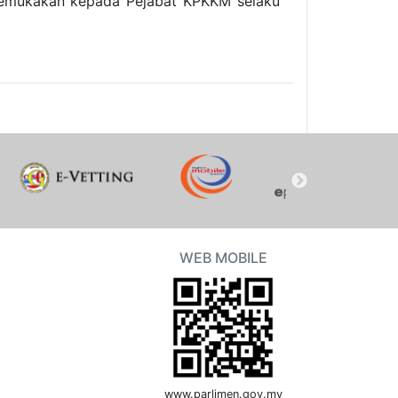
ikemukakan kepada Pejabat KPKKM selaku
WEB MOBILE
www.parlimen.gov.my