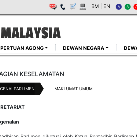
BM
|
EN
I-PERTUAN AGONG
DEWAN NEGARA
DEW
AGIAN KESELAMATAN
GENAI PARLIMEN
MAKLUMAT UMUM
RETARIAT
genalan
tadbiran Parlimen diketuai oleh Ketua Pentadbir Parlimen