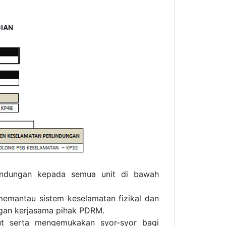
IAN
lindungan kepada semua unit di bawah
emantau sistem keselamatan fizikal dan
ngan kerjasama pihak PDRM.
t serta mengemukakan syor-syor bagi