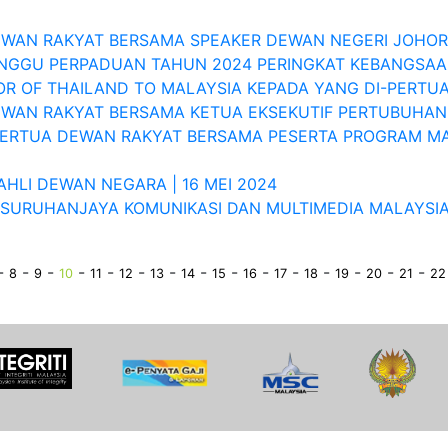
EWAN RAKYAT BERSAMA SPEAKER DEWAN NEGERI JOHOR
INGGU PERPADUAN TAHUN 2024 PERINGKAT KEBANGSA
 OF THAILAND TO MALAYSIA KEPADA YANG DI-PERTU
WAN RAKYAT BERSAMA KETUA EKSEKUTIF PERTUBUHAN 
-PERTUA DEWAN RAKYAT BERSAMA PESERTA PROGRAM M
LI DEWAN NEGARA | 16 MEI 2024
SURUHANJAYA KOMUNIKASI DAN MULTIMEDIA MALAYSIA
-
-
-
-
-
-
-
-
-
-
-
-
-
-
-
8
9
10
11
12
13
14
15
16
17
18
19
20
21
22