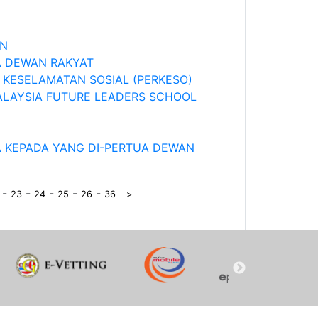
AN
A DEWAN RAKYAT
KESELAMATAN SOSIAL (PERKESO)
ALAYSIA FUTURE LEADERS SCHOOL
 KEPADA YANG DI-PERTUA DEWAN
-
-
-
-
-
23
24
25
26
36
>