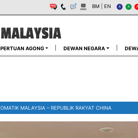
BM
|
EN
I-PERTUAN AGONG
DEWAN NEGARA
DEW
OMATIK MALAYSIA – REPUBLIK RAKYAT CHINA