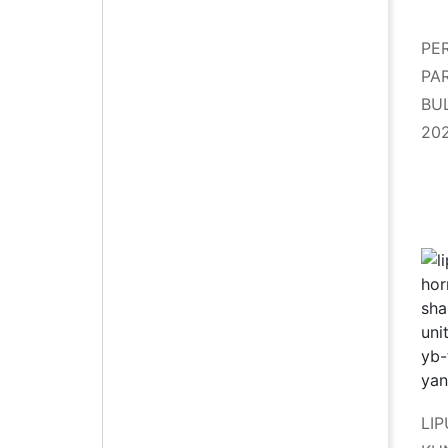
PE
PA
BU
20
LI