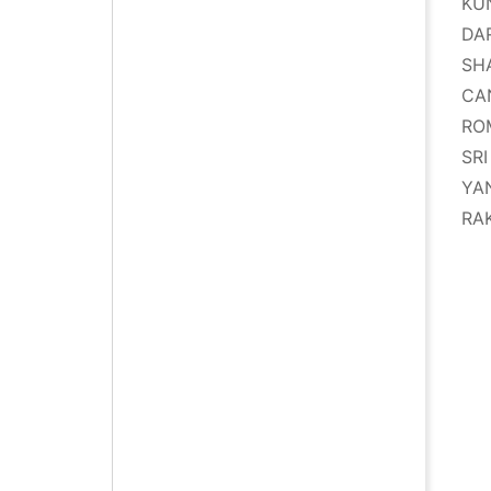
KU
DAR
SH
CA
RO
SR
YA
RA