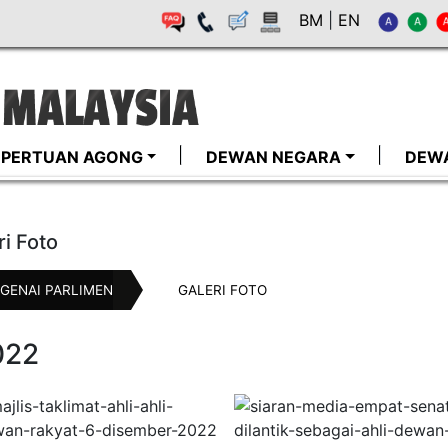
BM
|
EN
I-PERTUAN AGONG
DEWAN NEGARA
DEW
ri Foto
GENAI PARLIMEN
GALERI FOTO
022