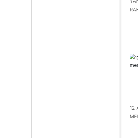
YA
RA
12
ME